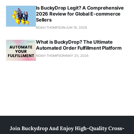
Is BuckyDrop Legit? A Comprehensive
2026 Review for Global E-commerce
Sellers
NOAH THOMPSON
JUN 19, 2026
What is BuckyDrop? The Ultimate
Automated Order Fulfillment Platform
NOAH THOMPSON
MAY 25, 2026
Join Buckydrop And Enjoy High-Quality Cross-