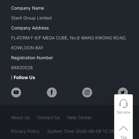
Company Name
Starit Group Limited
Company Address
FLAT/RM F 6/F MEGA CUBE, No.8 WANG KWONG ROAD,
KOWLOON BAY
Registration Number
66620028
Follow Us
Service
About Us
Contact Us
Help Center
Privacy Policy
System Time: 2026-08-06 15:36:37
Top