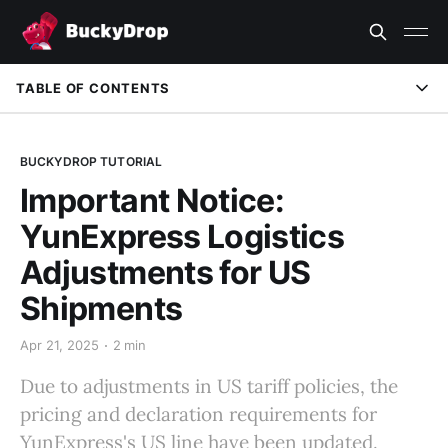
TABLE OF CONTENTS
1. Customs Clearance Time and Taxes:
BUCKYDROP TUTORIAL
2. Price Adjustment:
Important Notice:
3. Declaration Requirements:
YunExpress Logistics
重要なお知らせ：雲途アメリカ向けルートに関する最新情報
Adjustments for US
Shipments
Apr 21, 2025
2 min
Due to adjustments in US tariff policies, the
pricing and declaration requirements for
YunExpress's US line have been updated.